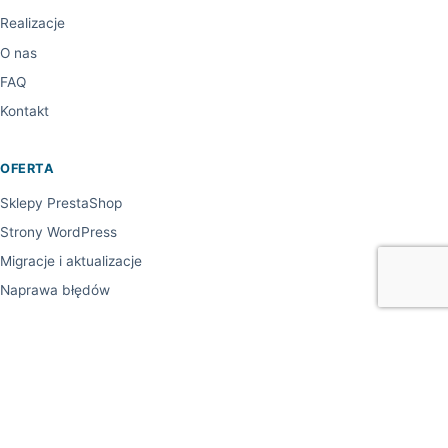
Realizacje
O nas
FAQ
Kontakt
OFERTA
Sklepy PrestaShop
Strony WordPress
Migracje i aktualizacje
Naprawa błędów
DANE KONTAKTOWE
+48 507 559 813
sales@redaxstudio.pl
RedaXStudio Radosław Bryła